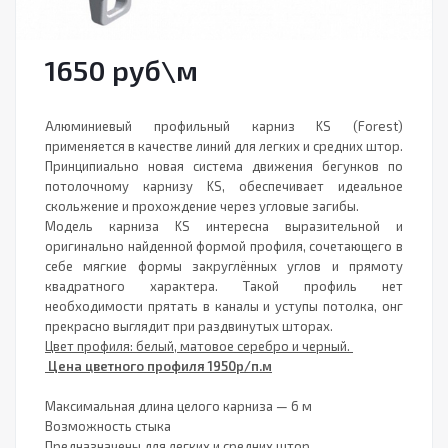
1650
руб
\м
Алюминиевый профильный карниз KS (Forest)
применяется в качестве линий для легких и средних штор.
Принципиально новая система движения бегунков по
потолочному карнизу KS, обеспечивает идеальное
скольжение и прохождение через угловые загибы.
Модель карниза KS интересна выразительной и
оригинально найденной формой профиля, сочетающего в
себе мягкие формы закруглённых углов и прямоту
квадратного характера. Такой профиль нет
необходимости прятать в каналы и уступы потолка, онг
прекрасно выглядит при раздвинутых шторах.
Цвет профиля: белый, матовое серебро и черный.
Цена цветного профиля 1950р/п.м
Максимальная длина целого карниза — 6 м
Возможность стыка
Предназначены для легких и средних штор