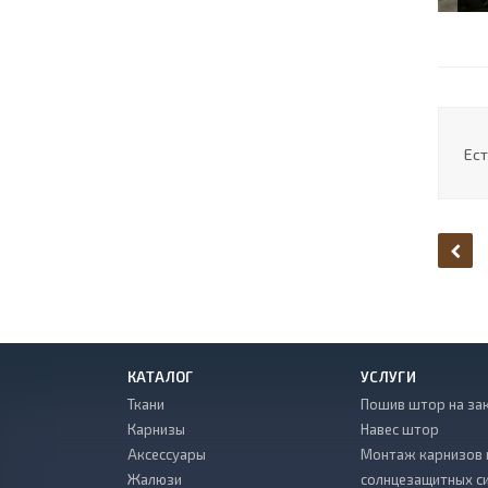
Ест
КАТАЛОГ
УСЛУГИ
Ткани
Пошив штор на за
Карнизы
Навес штор
Аксессуары
Монтаж карнизов 
Жалюзи
солнцезащитных с