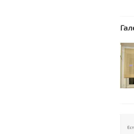
Гал
Ест