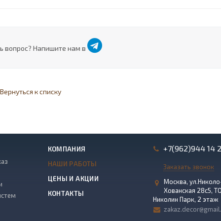
ь вопрос? Напишите нам в
Вернуться к списку
+7(962)944 14 
КОМПАНИЯ
каз
НАШИ РАБОТЫ
Заказать звонок
ЦЕНЫ И АКЦИИ
Москва, ул.Николо
и
Хованская 28с5, Т
КОНТАКТЫ
истем
Николин Парк, 2 этаж
zakaz.decor@gmail