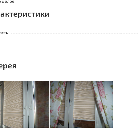
 целое.
актеристики
ость
ерея