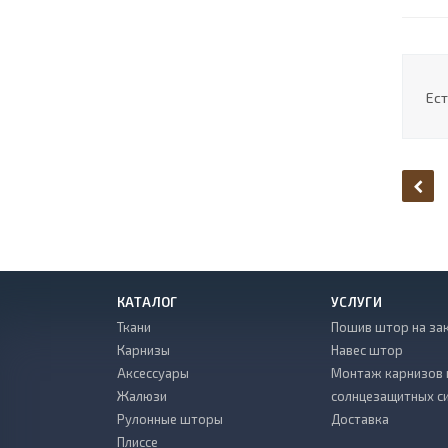
Ест
КАТАЛОГ
УСЛУГИ
Ткани
Пошив штор на за
Карнизы
Навес штор
Аксессуары
Монтаж карнизов 
Жалюзи
солнцезащитных с
Рулонные шторы
Доставка
Плиссе