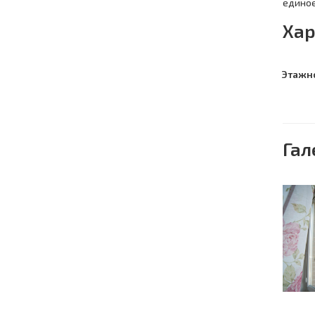
единое
Хар
Этажн
Гал