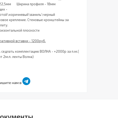
 22,5мм Ширина профиля - 18мм
их -
отой\коричневый\ваниль\черный
новое крепление. Стеновые кронштейны за
лату.
оризонтальной плоскости
ативной вставки - 1200руб.
 седлать комплектацию ВОЛНА - +2000р за п.м.(
т 2м.п. ленты Волна)
пишите нам в
окументы