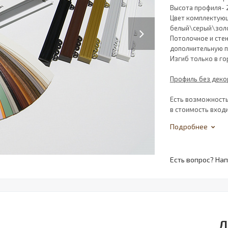
Высота профиля-
Цвет комплектующ
Next
белый\серый\зол
Потолочное и сте
дополнительную п
Изгиб только в г
Профиль без декор
Есть возможность
в стоимость входи
Подробнее
Есть вопрос? На
Д