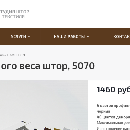
СТУДИЯ ШТОР
И ТЕКСТИЛЯ
УСЛУГИ
НАШИ РАБОТЫ
КОНТА
низы HAMELEON
ого веса штор, 5070
1460
ру
6 цветов профил
черный
46 цветов декор
Максимальная длин
Изготовление кар