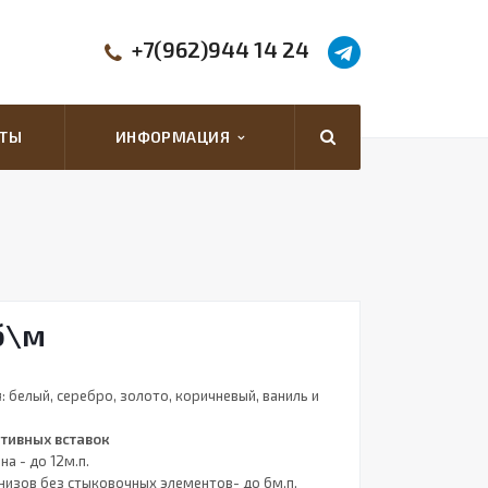
+7(962)944 14 24
КТЫ
ИНФОРМАЦИЯ
б
\м
я
: белый, серебро, золото, коричневый, ваниль и
ативных вставок
а - до 12м.п.
низов без стыковочных элементов- до 6м.п.